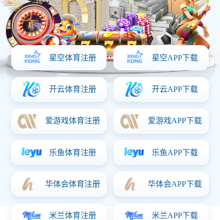
休赛期自由市场开启在即，周
琦下一站或重返辽宁