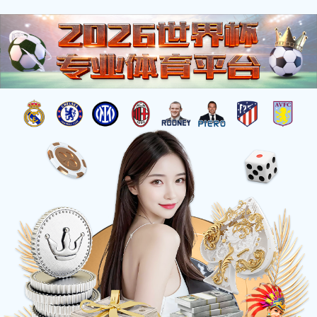
立即注册
开云体育·开云官方网站 App 功能亮点
随时随地，掌握开云体育·开云官方网站精彩赛事脉动
极速比分
赛事进程秒速刷新，第一时间获取比分动态。