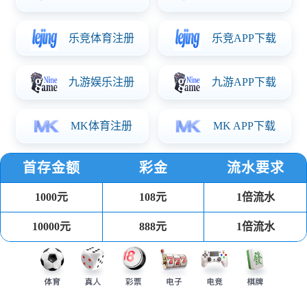
在 App Store 上下载
在 Google Play 上获取
数据安全护盾
开云体育·开云官方网站以严谨的数据加密体系构建平台安全
屏障，确保用户访问、操作、交互等环节的数据隐私始终处
于安全状态。