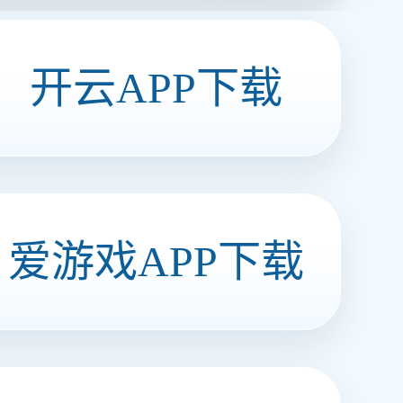
结果的期待与投资感也
端方式爆发。此外，场
般的观赛体验”埋下了伏
项目中，提前识别并隔
形象蒙上阴影，也为全
秩序的底线，避免观赛
有人希望看到下一次，
推动改变的关键节点，而