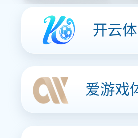
深层反思：
此次骚乱绝非偶然。
水涨船高。当球队表
馆内酒精饮料的过量销
笔。有安全专家指出
离高风险人群，而非等
当激情越界成为暴力
美乃至全球的赛事组
现场再次沦为失控的
新闻标题再次出现“2
不是暴力循环的序章