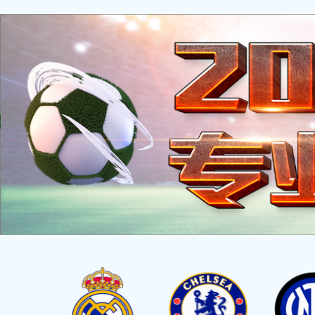
开云体育·开云官方网站
体育盛事
专业平台，数据精准，
高清直播
覆盖热
聚焦足球、篮球、电竞等赛事，
每日内
极速访问
下载APP