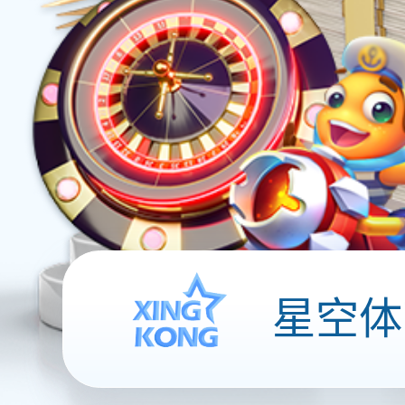
冲突引爆：
事发的直接导火索，
随即反击得分后，看
群骚动。情绪激动的
控。据目击者描述，
一般，彻底沦为疯狂
执法与混乱
面对迅速升级的暴力
遭到情绪失控球迷的推
“袭击执法人员”等罪
性。这起事件再次凸显
常规的安保预案都显
最接近地狱的一次失