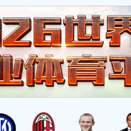
App
关于我们
体育焦点
带您畅享全球
门体育项目。
容实时更新
。