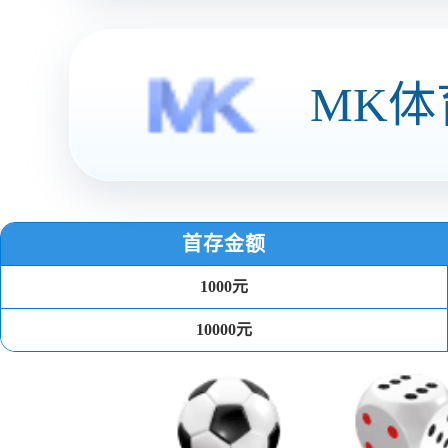
认识 开云体育·开云官方网站
开云体育·开云官方网站-开云体育(中国) ✅eson推荐
成立于2014年8月，注册资金3500万，是一家生产各
研、生产、销售为一体的体育用品产品企业。开云体育·开
注重产品质量，才可以走得更远，才可以赢得未来。我
供体育赛事服务和新型体育用品制品！
support@theknittersstudio.com
内容由