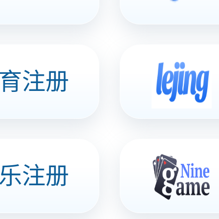
裁
脚
媒
定
次输