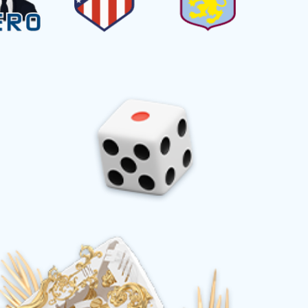
赛现场变地狱
沦为“人间地狱”。据当
警察在维持秩序时受伤。