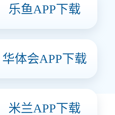
下一篇：
巩立姣vs宋佳媛：铅球奥运选拔赛最